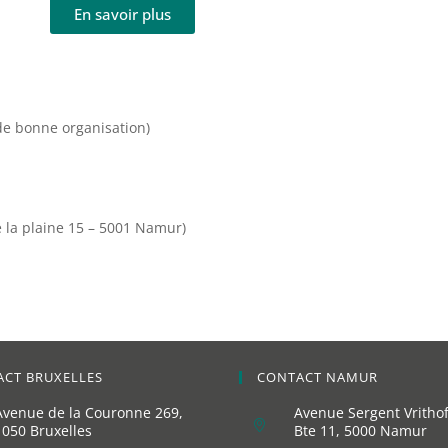
En savoir plus
 de bonne organisation)
 la plaine 15 – 5001 Namur)
CT BRUXELLES
CONTACT NAMUR
Avenue de la Couronne 269,
Avenue Sergent Vrithoff
1050 Bruxelles
Bte 11, 5000 Namur